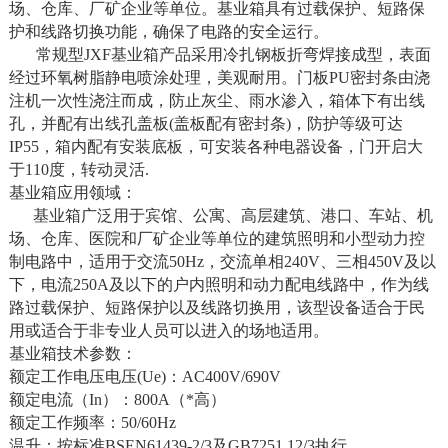
场、仓库、厂矿企业等单位。基业箱具有过载保护、短路保
护和线路切换功能，确保了电路的安全运行。‌
常规型JXF基业箱产品采用冷扎钢板折弯焊接成型，表面
经过环氧树脂静电喷涂处理，美观耐用。门板PU密封条由浇
注机一次性浇注而成，防止灰尘、雨水渗入，箱体下有出线
孔，并配有出线孔盖板(盖板配有密封条)，防护等级可达
IP55，箱内配有安装底板，可安装各种电器设备，门开启大
于110度，转动灵活.
基业箱应用领域：
基业箱广泛用于宾馆、公寓、高层建筑、港口、车站、机
场、仓库、医院和厂矿企业等单位的建筑照明和小型动力控
制电路中，适用于交流50Hz，交流单相240V、三相450V及以
下，电流250A及以下的户内照明和动力配电线路中，作为线
路过载保护、短路保护以及线路切换用，该型设备适合于民
用或适合于非专业人员可以进入的场地适用。
基业箱技术参数：
额定工作电压电压(Ue)：AC400V/690V
额定电流（In）：800A（*高）
额定工作频率：50/60Hz
温升：按标准BSEN61439-2/3及GB7251.12/3执行